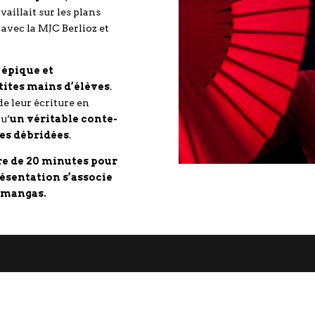
vaillait sur les plans
 avec la MJC Berlioz et
 épique et
tites mains d’élèves
.
e leur écriture en
qu’
un véritable conte-
es débridées
.
re de 20 minutes pour
résentation s’associe
s mangas.