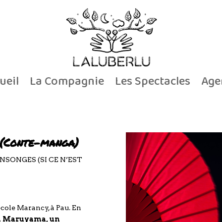
ueil
La Compagnie
Les Spectacles
Age
(Conte-manga)
MENSONGES
(SI CE N’EST
école Marancy, à Pau. En
ya Maruyama, un