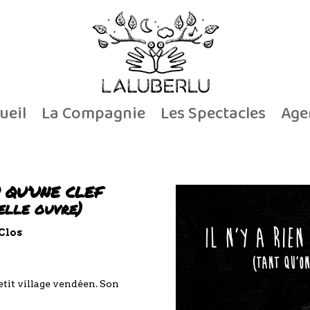
ueil
La Compagnie
Les Spectacles
Age
U QU’UNE CLEF
’elle ouvre)
Clos
tit village vendéen. Son