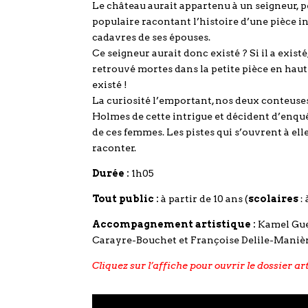
Le château aurait appartenu à un seigneur, 
populaire racontant l’histoire d’une pièce i
cadavres de ses épouses.
Ce seigneur aurait donc existé ? Si il a exist
retrouvé mortes dans la petite pièce en haut d
existé !
La curiosité l’emportant, nos deux conteuses
Holmes de cette intrigue et décident d’enquêt
de ces femmes. Les pistes qui s’ouvrent à ell
raconter.
Durée :
1h05
Tout public :
à partir de 10 ans (
scolaires
: 
Accompagnement artistique :
Kamel Gu
Carayre-Bouchet et Françoise Delile-Maniè
Cliquez sur l’affiche pour ouvrir le dossier ar